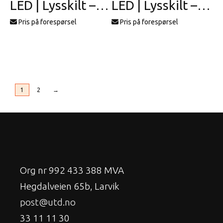
LED | Lysskilt – profil 19
LED | Lysskilt – profil 2
Pris på forespørsel
Pris på forespørsel
1
2
→
Org nr 992 433 388 MVA
Hegdalveien 65b, Larvik
post@utd.no
33 11 11 30