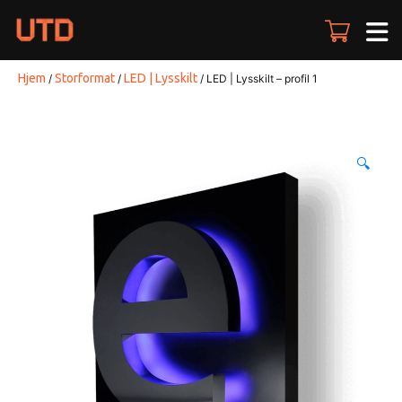
Skip
to
content
Hjem
Storformat
LED | Lysskilt
/
/
/ LED | Lysskilt – profil 1
🔍