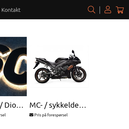
Kontakt
LED-skilt / Diode-skilt
MC- / sykkeldekor
rsel
Pris på forespørsel