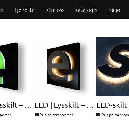
er
Tjenester
Om oss
Kataloger
Miljø
LED | Lysskilt – profil 8
LED | Lysskilt – profil 9
spørsel
Pris på forespørsel
Pris på forespø