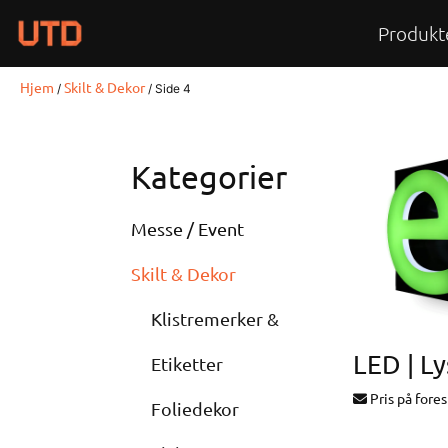
Skip
Produkt
to
content
Hjem
Skilt & Dekor
/
/ Side 4
Kategorier
Messe / Event
Skilt & Dekor
Klistremerker &
Etiketter
Pris på fore
Foliedekor