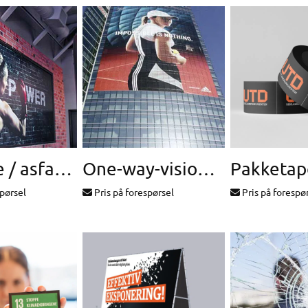
Murfolie / asfaltfolie
One-way-vision vindusfolie
Pakketap
spørsel
Pris på forespørsel
Pris på forespø