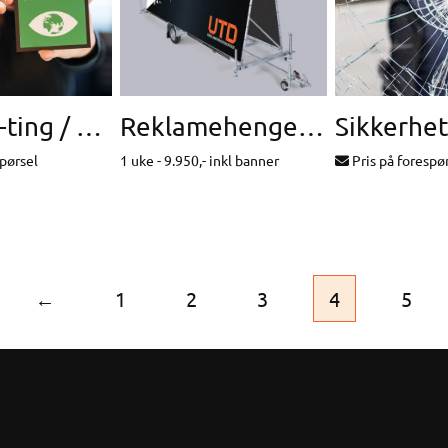
Print-på-ting / direkteprint
Reklamehengere til leie
Sikkerhet
spørsel
1 uke - 9.950,- inkl banner
Pris på forespø
←
1
2
3
4
5