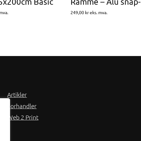
85x200cm Basic
 mva.
249,00
kr
eks. mva.
Artikler
Forhandler
Web 2 Print