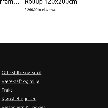
Ramme – Alu snap-frame 25mm A4 21×29,7cm
Rollup 120x200cm
2.260,00
kr
eks. mva.
Ofte stilte spørsmål
Bærekraft og miljø
Frakt
Kjøpsbetingelser
Personvern & Cookies