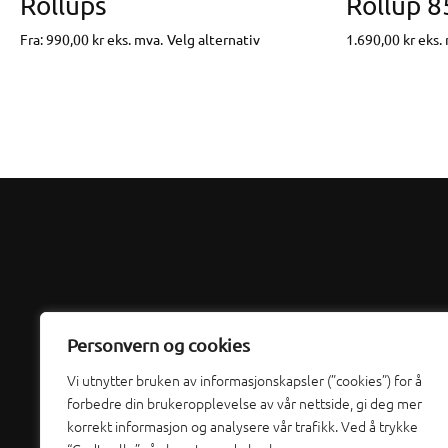
Rollups
Rollup 
Dette
Fra:
990,00
kr
eks. mva.
Velg alternativ
1.690,00
kr
eks.
produktet
har
flere
varianter.
Alternativene
kan
velges
på
produktsiden
Org nr 992 433 388 MVA
Personvern og cookies
Hegdalveien 65b, Larvik
post@utd.no
Vi utnytter bruken av informasjonskapsler (”cookies”) for å
forbedre din brukeropplevelse av vår nettside, gi deg mer
33 11 11 30
korrekt informasjon og analysere vår trafikk. Ved å trykke