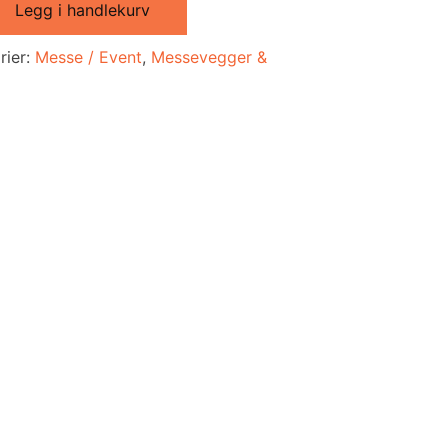
Legg i handlekurv
ht
rier:
Messe / Event
,
Messevegger &