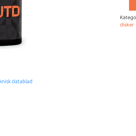
Up
Straig
Katego
antall
disker
knisk datablad