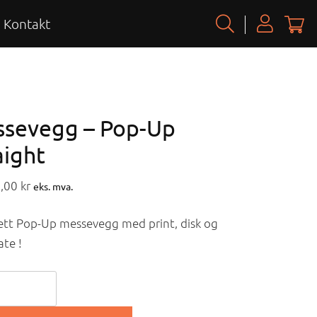
Kontakt
sevegg – Pop-Up
aight
8,00
kr
eks. mva.
tt Pop-Up messevegg med print, disk og
ate !
evegg