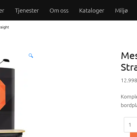
er
Tjenester
Om oss
Kataloger
Miljø
aight
Mes
🔍
Str
12.99
Komple
bordpl
Mess
-
Pop-