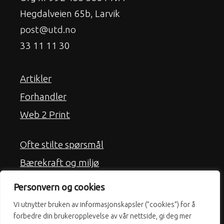
Hegdalveien 65b, Larvik
post@utd.no
33 11 11 30
Artikler
Forhandler
Web 2 Print
Ofte stilte spørsmål
Bærekraft og miljø
Frakt
Personvern og cookies
Kjøpsbetingelser
Vi utnytter bruken av informasjonskapsler (”cookies”) for å
Personvern & Cookies
forbedre din brukeropplevelse av vår nettside, gi deg mer