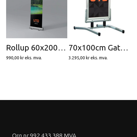
Rollup 60x200cm
70x100cm Gatebukk – Wind Swing
990,00
kr
eks. mva.
3.295,00
kr
eks. mva.
Org nr 992 433 388 MVA