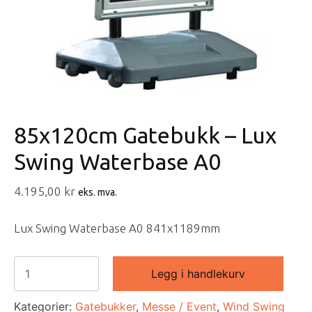
85x120cm Gatebukk – Lux
Swing Waterbase A0
4.195,00
kr
eks. mva.
Lux Swing Waterbase A0 841x1189mm
85x120cm
Legg i handlekurv
Gatebukk
-
Kategorier:
Gatebukker
,
Messe / Event
,
Wind Swing