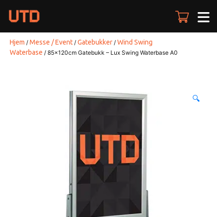
Skip
to
content
Hjem
Messe / Event
Gatebukker
Wind Swing
/
/
/
Waterbase
/ 85x120cm Gatebukk – Lux Swing Waterbase A0
🔍