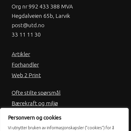
Org nr 992 433 388 MVA
Hegdalveien 65b, Larvik
post@utd.no
33 11 11 30
Artikler
Forhandler
Web 2 Print
Ofte stilte spørsmål
Bærekraft og miljø
Frakt
Personvern og cookies
Kjøpsbetingelser
Vi utnytter bruken av informasjonskapsler (”cookies”) for å