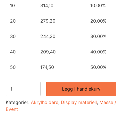
10
314,10
10.00%
20
279,20
20.00%
30
244,30
30.00%
40
209,40
40.00%
50
174,50
50.00%
Brosjyreholder
Legg i handlekurv
-
Akryl
Kategorier:
Akrylholdere
,
Display materiell
,
Messe /
A4
Event
antall