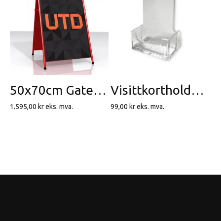
50x70cm Gatebukk – Expo Sign Rød
Visittkortholder – Akryl, vertikal
1.595,00
kr
eks. mva.
99,00
kr
eks. mva.