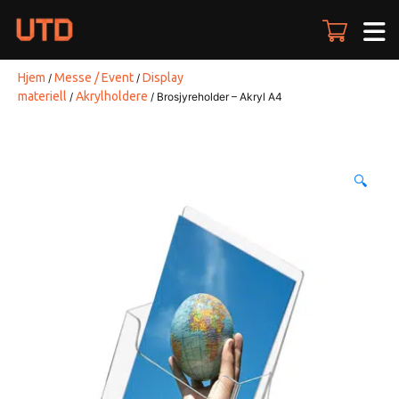
Skip
to
content
Hjem
Messe / Event
Display
/
/
materiell
Akrylholdere
/
/ Brosjyreholder – Akryl A4
🔍