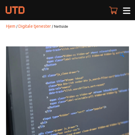
Skip
to
content
Hjem
Digitale tjenester
/
/ Nettside
🔍