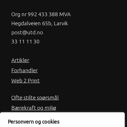
Org nr 992 433 388 MVA
Hegdalveien 65b, Larvik
post@utd.no
33 11 11 30
Artikler
Forhandler
Web 2 Print
Ofte stilte spørsmål
Bærekraft og miljø
Frakt
Personvern og cookies