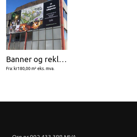
Banner og reklameseil
Fra:
kr
180,00
m²
eks. mva.
Org nr 992 433 388 MVA