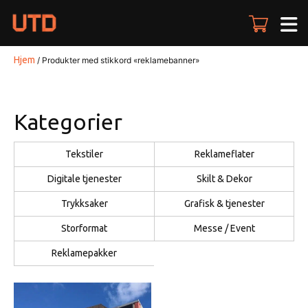
Skip
to
content
Hjem
/ Produkter med stikkord «reklamebanner»
Kategorier
Tekstiler
Reklameflater
Digitale tjenester
Skilt & Dekor
Trykksaker
Grafisk & tjenester
Storformat
Messe / Event
Reklamepakker