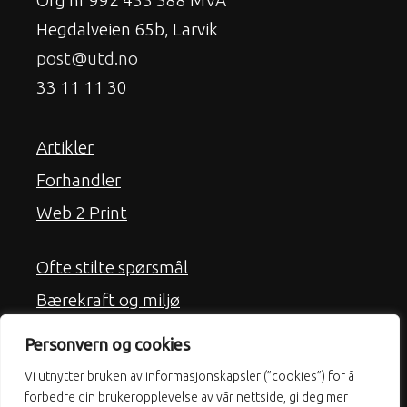
Hegdalveien 65b, Larvik
post@utd.no
33 11 11 30
Artikler
Forhandler
Web 2 Print
Ofte stilte spørsmål
Bærekraft og miljø
Frakt
Personvern og cookies
Kjøpsbetingelser
Vi utnytter bruken av informasjonskapsler (”cookies”) for å
Personvern & Cookies
forbedre din brukeropplevelse av vår nettside, gi deg mer