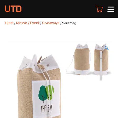
Skip
to
content
Hjem
Messe / Event
Giveaways
/
/
/ Seilerbag
🔍