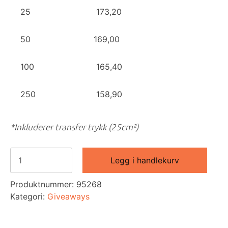
25
173,20
50
169,00
100
165,40
250
158,90
*Inkluderer transfer trykk (25cm²)
Seilerbag
Legg i handlekurv
antall
Produktnummer:
95268
Kategori:
Giveaways