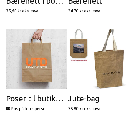
Bærenett i bomull
Bærenett
35,60
kr
eks. mva.
24,70
kr
eks. mva.
Poser til butikk, gaver eller Take Away
Jute-bag
Pris på forespørsel
75,80
kr
eks. mva.